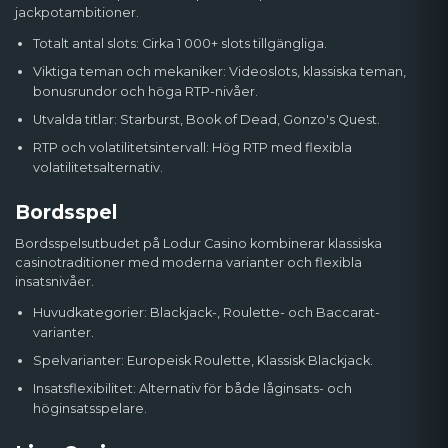
jackpotambitioner.
Totalt antal slots: Cirka 1 000+ slots tillgängliga.
Viktiga teman och mekaniker: Videoslots, klassiska teman,
bonusrundor och höga RTP-nivåer.
Utvalda titlar: Starburst, Book of Dead, Gonzo's Quest.
RTP och volatilitetsintervall: Hög RTP med flexibla
volatilitetsalternativ.
Bordsspel
Bordsspelsutbudet på Lodur Casino kombinerar klassiska
casinotraditioner med moderna varianter och flexibla
insatsnivåer.
Huvudkategorier: Blackjack-, Roulette- och Baccarat-
varianter.
Spelvarianter: Europeisk Roulette, Klassisk Blackjack.
Insatsflexibilitet: Alternativ för både låginsats- och
höginsatsspelare.