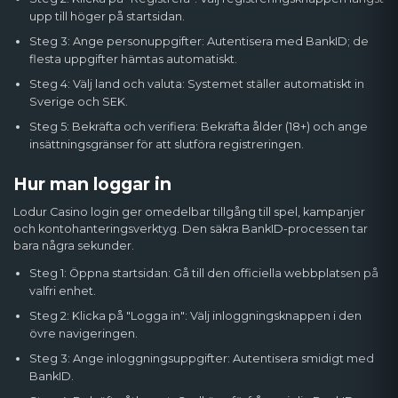
upp till höger på startsidan.
Steg 3: Ange personuppgifter: Autentisera med BankID; de
flesta uppgifter hämtas automatiskt.
Steg 4: Välj land och valuta: Systemet ställer automatiskt in
Sverige och SEK.
Steg 5: Bekräfta och verifiera: Bekräfta ålder (18+) och ange
insättningsgränser för att slutföra registreringen.
Hur man loggar in
Lodur Casino login ger omedelbar tillgång till spel, kampanjer
och kontohanteringsverktyg. Den säkra BankID-processen tar
bara några sekunder.
Steg 1: Öppna startsidan: Gå till den officiella webbplatsen på
valfri enhet.
Steg 2: Klicka på "Logga in": Välj inloggningsknappen i den
övre navigeringen.
Steg 3: Ange inloggningsuppgifter: Autentisera smidigt med
BankID.