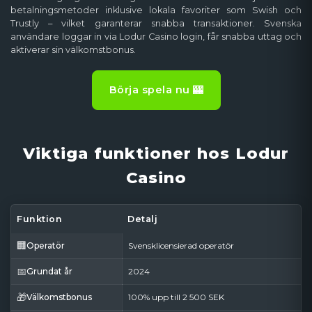
betalningsmetoder inklusive lokala favoriter som Swish och
Trustly – vilket garanterar snabba transaktioner. Svenska
användare loggar in via Lodur Casino login, får snabba uttag och
aktiverar sin välkomstbonus.
Börja spela nu 🎰
Viktiga funktioner hos Lodur
Casino
Funktion
Detalj
🏢
Operatör
Svensklicensierad operatör
📅
Grundat år
2024
🎁
Välkomstbonus
100% upp till 2 500 SEK