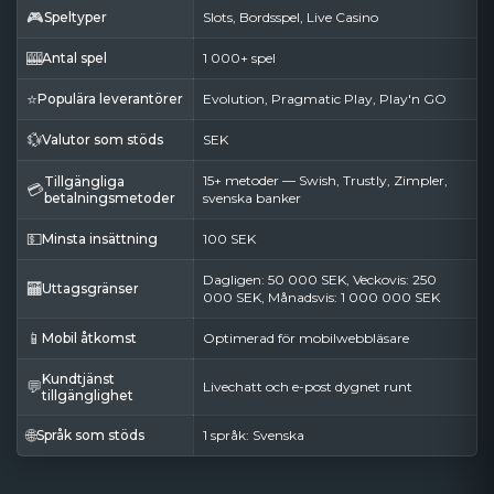
🎮
Speltyper
Slots, Bordsspel, Live Casino
🎰
Antal spel
1 000+ spel
⭐
Populära leverantörer
Evolution, Pragmatic Play, Play'n GO
💱
Valutor som stöds
SEK
15+ metoder — Swish, Trustly, Zimpler,
Tillgängliga
💳
betalningsmetoder
svenska banker
💵
Minsta insättning
100 SEK
Dagligen: 50 000 SEK, Veckovis: 250
🏧
Uttagsgränser
000 SEK, Månadsvis: 1 000 000 SEK
📱
Mobil åtkomst
Optimerad för mobilwebbläsare
Kundtjänst
💬
Livechatt och e-post dygnet runt
tillgänglighet
🌐
Språk som stöds
1 språk: Svenska