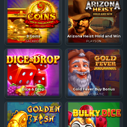
9 Coins
Arizona Heist: Hold and Win
JACKPOT
PLAYSON
Dice & Drop
Gold Fever Buy Bonus
TADA GAMING
NOVOMATIC